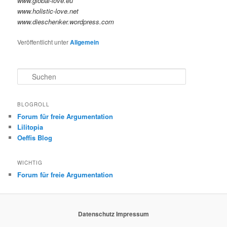
www.global-love.eu
www.holistic-love.net
www.dieschenker.wordpress.com
Veröffentlicht unter
Allgemein
S
u
c
h
BLOGROLL
e
Forum für freie Argumentation
n
Lilitopia
Oeffis Blog
WICHTIG
Forum für freie Argumentation
Datenschutz
Impressum