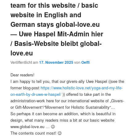
team for this website / basic
website in English and
German stays global-love.eu
— Uwe Haspel Mit-Admin hier
/ Basis-Website bleibt global-
love.eu
Veröffentlicht am
17. November 2025
von
Oeffi
Dear readers!
I am happy to tell you, that our givers-ally Uwe Haspel ((see the
former blog-post
https://www.holistic-love.net/yoga-and-my-life-
on-earth-by-dr-uwe-w-haspel/
)) offered to take part in the
administration-work here for our international website of „Givers-
or Gift-Movement“/“Movement for Holistic Sustainability“…
So perhaps it can become an addition, which is beautiful in
design, what many readers miss a bit at our basic website
www.global-love.eu … 😉
The contents count most! 😉