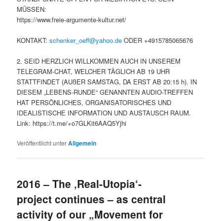
MÜSSEN:
https://www.freie-argumente-kultur.net/
KONTAKT:
schenker_oeff@yahoo.de
ODER +4915785065676
2. SEID HERZLICH WILLKOMMEN AUCH IN UNSEREM
TELEGRAM-CHAT, WELCHER TÄGLICH AB 19 UHR
STATTFINDET (AUßER SAMSTAG, DA ERST AB 20:15 h). IN
DIESEM „LEBENS-RUNDE“ GENANNTEN AUDIO-TREFFEN
HAT PERSÖNLICHES, ORGANISATORISCHES UND
IDEALISTISCHE INFORMATION UND AUSTAUSCH RAUM.
Link: https://t.me/+o7GLKit6AAQ5Yjhi
Veröffentlicht unter
Allgemein
2016 – The ‚Real-Utopia‘-
project continues – as central
activity of our „Movement for