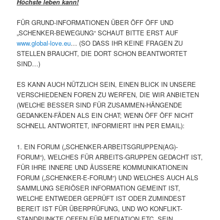
Höchste leben kann!
FÜR GRUND-INFORMATIONEN ÜBER ÖFF ÖFF UND
„SCHENKER-BEWEGUNG“ SCHAUT BITTE ERST AUF
www.global-love.eu
… (SO DASS IHR KEINE FRAGEN ZU
STELLEN BRAUCHT, DIE DORT SCHON BEANTWORTET
SIND…)
ES KANN AUCH NÜTZLICH SEIN, EINEN BLICK IN UNSERE
VERSCHIEDENEN FOREN ZU WERFEN, DIE WIR ANBIETEN
(WELCHE BESSER SIND FÜR ZUSAMMEN-HÄNGENDE
GEDANKEN-FÄDEN ALS EIN CHAT; WENN ÖFF ÖFF NICHT
SCHNELL ANTWORTET, INFORMIERT IHN PER EMAIL):
1. EIN FORUM („SCHENKER-ARBEITSGRUPPEN(AG)-
FORUM“), WELCHES FÜR ARBEITS-GRUPPEN GEDACHT IST,
FÜR IHRE INNERE UND ÄUSSERE KOMMUNIKATIONEIN
FORUM („SCHENKER-E-FORUM“) UND WELCHES AUCH ALS
SAMMLUNG SERIÖSER INFORMATION GEMEINT IST,
WELCHE ENTWEDER GEPRÜFT IST ODER ZUMINDEST
BEREIT IST FÜR ÜBERPRÜFUNG, UND WO KONFLIKT-
STANDPUNKTE OFFEN FÜR MEDIATION ETC. SEIN