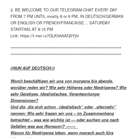
2. BE WELCOME TO OUR TELEGRAM-CHAT EVERY DAY
FROM 7 PM UNTIL mostly 8 or 9 PM, IN DEUTSCH/GERMAN
OR ENGLISH OR FRENCH/FRANCAISE… SATURDAY
STARTING AT 8:15 PM
Link: https://t.me/+o7GLKit6AAQ5Yjhi
************************************************************************
************************************************************************
((NUN AUF DEUTSCH:))
Womit beschäftigen wir uns von morgens bis abends,
worüber reden wir? Wie sehr Höheres oder Niedrigeres? Wie
sehr Geistiges, Idealistisches, Verantwortungs-
Dimensionen?
Und die, die sich schon „idealistisch“ oder „alternativ“
nennen: Wie sehr fragen wir uns – im Zusammenhang
betrachtet – was wie wichtig ist — oder suchen uns nach
Gefallen was aus (Konsum)? ——-
Warum für Niedrigeres leben, wenn mensch auch fürs