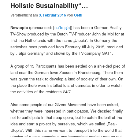
Holistic Sustainability“…
Veröffentlicht am
3. Februar 2016
von
Oeffi
Newtopia
(pronounced: [
nuˈtoːpi̯a
]) has been a German Reality-
TV-Show produced by the Dutch TV-Producer John de Mol for at
first the Netherlands with the name „Utopia“. In Germany the
serieshas bees produced from February till July 2015, produced
by „Talpa Germany“ and shown by the TV-company SAT1.
A group of 15 Participants has been settled on a shielded piec of
land near the German town Zeesen in Brandenburg. There them
was given the task to develop a kind of society of their own. On
the place there were installed lots of cameras in order to watch
the activities of the residents 24/7.
Also some people of our Givers-Movement have been asked,
whether they were interested in participation. We decided finally
not to participate in that soap opera, but to catch the ball of the
idea and start a project by ourselves, which we called „Real-
Utopia“. With this name we want to transport into the world that
utopies of a new, conscious and benevolent society can be put