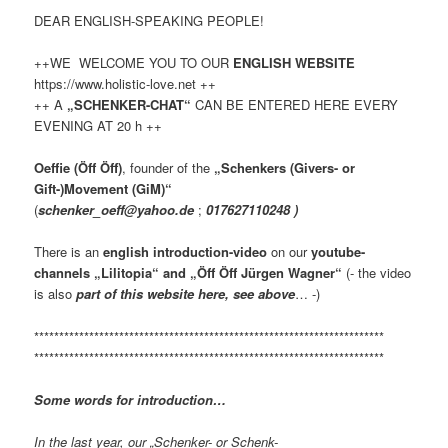
DEAR ENGLISH-SPEAKING PEOPLE!
++WE WELCOME YOU TO OUR
ENGLISH WEBSITE
https://www.holistic-love.net ++
++ A
„SCHENKER-CHAT“
CAN BE ENTERED HERE EVERY
EVENING AT 20 h ++
Oeffie (Öff Öff)
, founder of the
„Schenkers (Givers- or
Gift-)Movement (GiM)“
(
schenker_oeff@yahoo.de
;
017627110248 )
There is an
english introduction-video
on our
youtube-
channels „Lilitopia“ and „Öff Öff Jürgen Wagner“
(- the video
is also
part of this website here, see above
… -)
**********************************************************************
**********************************************************************
Some words for introduction…
In the last year, our „Schenker- or Schenk-