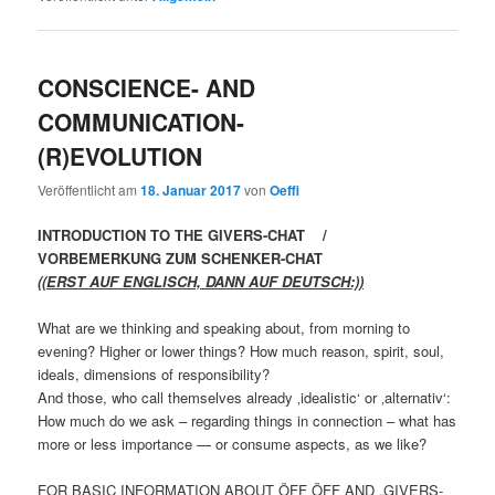
CONSCIENCE- AND
COMMUNICATION-
(R)EVOLUTION
Veröffentlicht am
18. Januar 2017
von
Oeffi
INTRODUCTION TO THE GIVERS-CHAT /
VORBEMERKUNG ZUM SCHENKER-CHAT
((ERST AUF ENGLISCH, DANN AUF DEUTSCH:))
What are we thinking and speaking about, from morning to
evening? Higher or lower things? How much reason, spirit, soul,
ideals, dimensions of responsibility?
And those, who call themselves already ‚idealistic‘ or ‚alternativ‘:
How much do we ask – regarding things in connection – what has
more or less importance — or consume aspects, as we like?
FOR BASIC INFORMATION ABOUT ÖFF ÖFF AND „GIVERS-