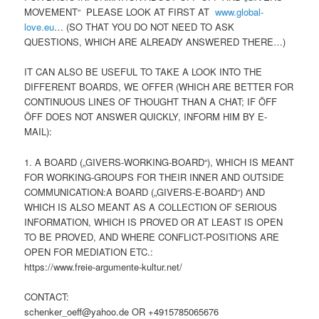
MOVEMENT“ PLEASE LOOK AT FIRST AT
www.global-
love.eu
… (SO THAT YOU DO NOT NEED TO ASK
QUESTIONS, WHICH ARE ALREADY ANSWERED THERE…)
IT CAN ALSO BE USEFUL TO TAKE A LOOK INTO THE
DIFFERENT BOARDS, WE OFFER (WHICH ARE BETTER FOR
CONTINUOUS LINES OF THOUGHT THAN A CHAT; IF ÖFF
ÖFF DOES NOT ANSWER QUICKLY, INFORM HIM BY E-
MAIL):
1. A BOARD („GIVERS-WORKING-BOARD“), WHICH IS MEANT
FOR WORKING-GROUPS FOR THEIR INNER AND OUTSIDE
COMMUNICATION:A BOARD („GIVERS-E-BOARD“) AND
WHICH IS ALSO MEANT AS A COLLECTION OF SERIOUS
INFORMATION, WHICH IS PROVED OR AT LEAST IS OPEN
TO BE PROVED, AND WHERE CONFLICT-POSITIONS ARE
OPEN FOR MEDIATION ETC.:
https://www.freie-argumente-kultur.net/
CONTACT:
schenker_oeff@yahoo.de OR +4915785065676