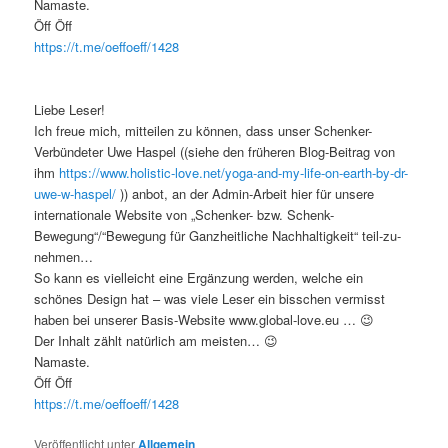
Namaste.
Öff Öff
https://t.me/oeffoeff/1428
Liebe Leser!
Ich freue mich, mitteilen zu können, dass unser Schenker-
Verbündeter Uwe Haspel ((siehe den früheren Blog-Beitrag von
ihm
https://www.holistic-love.net/yoga-and-my-life-on-earth-by-dr-
uwe-w-haspel/
)) anbot, an der Admin-Arbeit hier für unsere
internationale Website von „Schenker- bzw. Schenk-
Bewegung“/“Bewegung für Ganzheitliche Nachhaltigkeit“ teil-zu-
nehmen…
So kann es vielleicht eine Ergänzung werden, welche ein
schönes Design hat – was viele Leser ein bisschen vermisst
haben bei unserer Basis-Website www.global-love.eu … 😉
Der Inhalt zählt natürlich am meisten… 😉
Namaste.
Öff Öff
https://t.me/oeffoeff/1428
Veröffentlicht unter
Allgemein