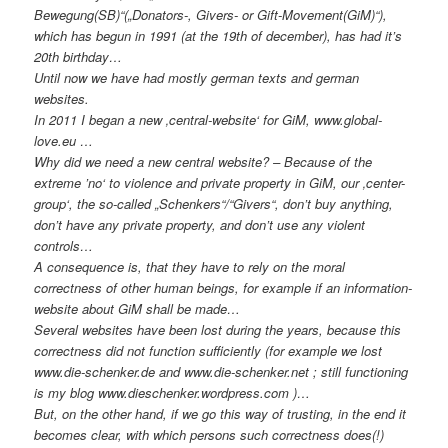
Bewegung(SB)“(„Donators-, Givers- or Gift-Movement(GiM)“),
which has begun in 1991 (at the 19th of december), has had it’s
20th birthday…
Until now we have had mostly german texts and german
websites.
In 2011 I began a new ‚central-website‘ for GiM, www.global-
love.eu …
Why did we need a new central website? – Because of the
extreme ’no‘ to violence and private property in GiM, our ‚center-
group‘, the so-called „Schenkers“/“Givers“, don’t buy anything,
don’t have any private property, and don’t use any violent
controls…
A consequence is, that they have to rely on the moral
correctness of other human beings, for example if an information-
website about GiM shall be made…
Several websites have been lost during the years, because this
correctness did not function sufficiently (for example we lost
www.die-schenker.de and www.die-schenker.net ; still functioning
is my blog www.dieschenker.wordpress.com )…
But, on the other hand, if we go this way of trusting, in the end it
becomes clear, with which persons such correctness does(!)