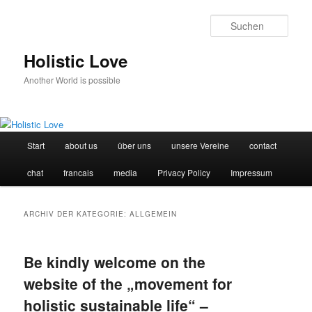
Such
Holistic Love
Another World is possible
Hauptmenü
Start
about us
über uns
unsere Vereine
contact
Zum
Zum
chat
francais
media
Privacy Policy
Impressum
Inhalt
sekundären
wechseln
Inhalt
ARCHIV DER KATEGORIE:
ALLGEMEIN
wechseln
Be kindly welcome on the
website of the „movement for
holistic sustainable life“ –