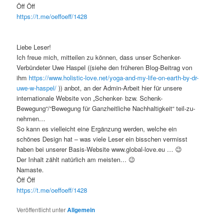
Öff Öff
https://t.me/oeffoeff/1428
Liebe Leser!
Ich freue mich, mitteilen zu können, dass unser Schenker-
Verbündeter Uwe Haspel ((siehe den früheren Blog-Beitrag von
ihm
https://www.holistic-love.net/yoga-and-my-life-on-earth-by-dr-
uwe-w-haspel/
)) anbot, an der Admin-Arbeit hier für unsere
internationale Website von „Schenker- bzw. Schenk-
Bewegung“/“Bewegung für Ganzheitliche Nachhaltigkeit“ teil-zu-
nehmen…
So kann es vielleicht eine Ergänzung werden, welche ein
schönes Design hat – was viele Leser ein bisschen vermisst
haben bei unserer Basis-Website www.global-love.eu … 😉
Der Inhalt zählt natürlich am meisten… 😉
Namaste.
Öff Öff
https://t.me/oeffoeff/1428
Veröffentlicht unter
Allgemein