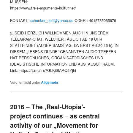
MÜSSEN:
https://www.freie-argumente-kultur.net/
KONTAKT:
schenker_oeff@yahoo.de
ODER +4915785065676
2. SEID HERZLICH WILLKOMMEN AUCH IN UNSEREM
TELEGRAM-CHAT, WELCHER TÄGLICH AB 19 UHR
STATTFINDET (AUßER SAMSTAG, DA ERST AB 20:15 h). IN
DIESEM „LEBENS-RUNDE“ GENANNTEN AUDIO-TREFFEN
HAT PERSÖNLICHES, ORGANISATORISCHES UND
IDEALISTISCHE INFORMATION UND AUSTAUSCH RAUM.
Link: https://t.me/+o7GLKit6AAQ5Yjhi
Veröffentlicht unter
Allgemein
2016 – The ‚Real-Utopia‘-
project continues – as central
activity of our „Movement for