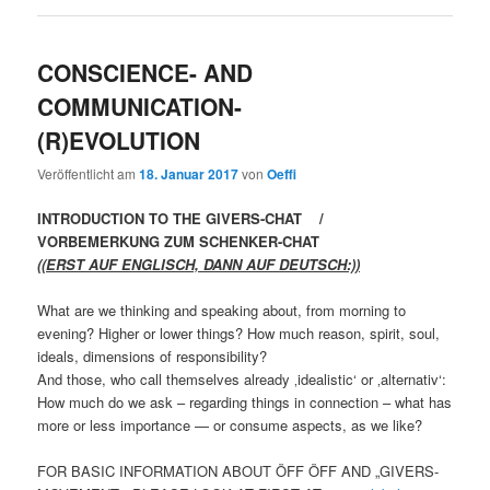
CONSCIENCE- AND
COMMUNICATION-
(R)EVOLUTION
Veröffentlicht am
18. Januar 2017
von
Oeffi
INTRODUCTION TO THE GIVERS-CHAT /
VORBEMERKUNG ZUM SCHENKER-CHAT
((ERST AUF ENGLISCH, DANN AUF DEUTSCH:))
What are we thinking and speaking about, from morning to
evening? Higher or lower things? How much reason, spirit, soul,
ideals, dimensions of responsibility?
And those, who call themselves already ‚idealistic‘ or ‚alternativ‘:
How much do we ask – regarding things in connection – what has
more or less importance — or consume aspects, as we like?
FOR BASIC INFORMATION ABOUT ÖFF ÖFF AND „GIVERS-