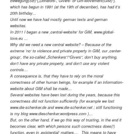
Bewegung(SB)“(„Donators-, Givers- or Gift-Movement(GiM)“),
which has begun in 1991 (at the 19th of december), has had it’s
20th birthday…
Until now we have had mostly german texts and german
websites.
In 2011 I began a new ‚central-website‘ for GiM, www.global-
love.eu …
Why did we need a new central website? – Because of the
extreme ’no‘ to violence and private property in GiM, our ‚center-
group‘, the so-called „Schenkers“/“Givers“, don’t buy anything,
don’t have any private property, and don’t use any violent
controls…
A consequence is, that they have to rely on the moral
correctness of other human beings, for example if an information-
website about GiM shall be made…
Several websites have been lost during the years, because this
correctness did not function sufficiently (for example we lost
www.die-schenker.de and www.die-schenker.net ; still functioning
is my blog www.dieschenker.wordpress.com )…
But, on the other hand, if we go this way of trusting, in the end it
becomes clear, with which persons such correctness does(!)
function, even in ‚existential‘ matters… This means to have