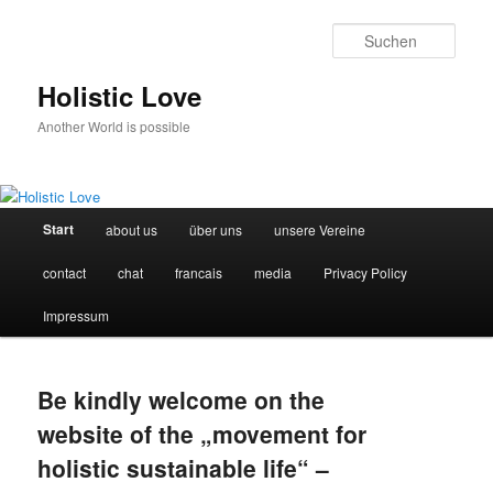
Such
Holistic Love
Another World is possible
Hauptmenü
Start
about us
über uns
unsere Vereine
Zum
Zum
contact
chat
francais
media
Privacy Policy
Inhalt
sekundären
Impressum
wechseln
Inhalt
wechseln
Be kindly welcome on the
website of the „movement for
holistic sustainable life“ –