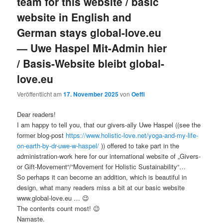
team for this website / basic
website in English and
German stays global-love.eu
— Uwe Haspel Mit-Admin hier
/ Basis-Website bleibt global-
love.eu
Veröffentlicht am
17. November 2025
von
Oeffi
Dear readers!
I am happy to tell you, that our givers-ally Uwe Haspel ((see the
former blog-post
https://www.holistic-love.net/yoga-and-my-life-
on-earth-by-dr-uwe-w-haspel/
)) offered to take part in the
administration-work here for our international website of „Givers-
or Gift-Movement“/“Movement for Holistic Sustainability“…
So perhaps it can become an addition, which is beautiful in
design, what many readers miss a bit at our basic website
www.global-love.eu … 😉
The contents count most! 😉
Namaste.