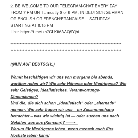
2. BE WELCOME TO OUR TELEGRAM-CHAT EVERY DAY
FROM 7 PM UNTIL mostly 8 or 9 PM, IN DEUTSCH/GERMAN
OR ENGLISH OR FRENCH/FRANCAISE… SATURDAY
STARTING AT 8:15 PM
Link: https://t.me/+o7GLKit6AAQ5Yjhi
************************************************************************
************************************************************************
((NUN AUF DEUTSCH:))
Womit beschäftigen wir uns von morgens bis abends,
worüber reden wir? Wie sehr Höheres oder Niedrigeres? Wie
sehr Geistiges, Idealistisches, Verantwortungs-
Dimensionen?
Und die, die sich schon „idealistisch“ oder „alternativ“
nennen: Wie sehr fragen wir uns – im Zusammenhang
betrachtet – was wie wichtig ist — oder suchen uns nach
Gefallen was aus (Konsum)? ——-
Warum für Niedrigeres leben, wenn mensch auch fürs
Höchste leben kann!