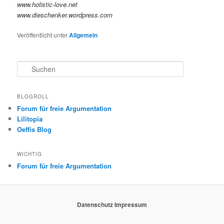
www.holistic-love.net
www.dieschenker.wordpress.com
Veröffentlicht unter
Allgemein
S
u
c
h
BLOGROLL
e
Forum für freie Argumentation
n
Lilitopia
Oeffis Blog
WICHTIG
Forum für freie Argumentation
Datenschutz
Impressum