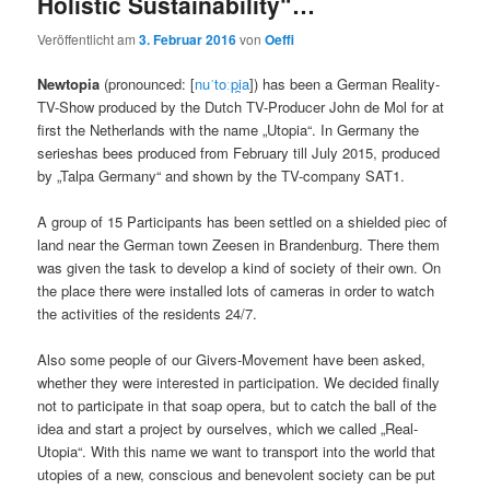
Holistic Sustainability“…
Veröffentlicht am
3. Februar 2016
von
Oeffi
Newtopia
(pronounced: [
nuˈtoːpi̯a
]) has been a German Reality-
TV-Show produced by the Dutch TV-Producer John de Mol for at
first the Netherlands with the name „Utopia“. In Germany the
serieshas bees produced from February till July 2015, produced
by „Talpa Germany“ and shown by the TV-company SAT1.
A group of 15 Participants has been settled on a shielded piec of
land near the German town Zeesen in Brandenburg. There them
was given the task to develop a kind of society of their own. On
the place there were installed lots of cameras in order to watch
the activities of the residents 24/7.
Also some people of our Givers-Movement have been asked,
whether they were interested in participation. We decided finally
not to participate in that soap opera, but to catch the ball of the
idea and start a project by ourselves, which we called „Real-
Utopia“. With this name we want to transport into the world that
utopies of a new, conscious and benevolent society can be put