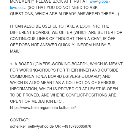
MOVEMENT“ PLEASE LOOK AT FIRST AT
www.global-
love.eu
… (SO THAT YOU DO NOT NEED TO ASK
QUESTIONS, WHICH ARE ALREADY ANSWERED THERE…)
IT CAN ALSO BE USEFUL TO TAKE A LOOK INTO THE
DIFFERENT BOARDS, WE OFFER (WHICH ARE BETTER FOR
CONTINUOUS LINES OF THOUGHT THAN A CHAT; IF ÖFF
ÖFF DOES NOT ANSWER QUICKLY, INFORM HIM BY E-
MAIL):
1. A BOARD („GIVERS-WORKING-BOARD“), WHICH IS MEANT
FOR WORKING-GROUPS FOR THEIR INNER AND OUTSIDE
COMMUNICATION:A BOARD („GIVERS-E-BOARD“) AND
WHICH IS ALSO MEANT AS A COLLECTION OF SERIOUS
INFORMATION, WHICH IS PROVED OR AT LEAST IS OPEN
TO BE PROVED, AND WHERE CONFLICT-POSITIONS ARE
OPEN FOR MEDIATION ETC.:
https://www.freie-argumente-kultur.net/
CONTACT:
schenker_oeff@yahoo.de OR +4915785065676