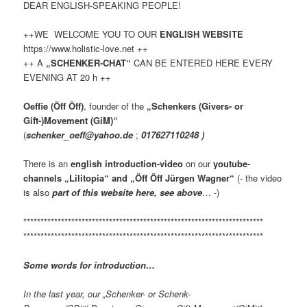
DEAR ENGLISH-SPEAKING PEOPLE!
++WE WELCOME YOU TO OUR
ENGLISH WEBSITE
https://www.holistic-love.net ++
++ A
„SCHENKER-CHAT“
CAN BE ENTERED HERE EVERY
EVENING AT 20 h ++
Oeffie (Öff Öff)
, founder of the
„Schenkers (Givers- or
Gift-)Movement (GiM)“
(
schenker_oeff@yahoo.de
;
017627110248 )
There is an
english introduction-video
on our
youtube-
channels „Lilitopia“ and „Öff Öff Jürgen Wagner“
(- the video
is also
part of this website here, see above
… -)
**********************************************************************
**********************************************************************
Some words for introduction…
In the last year, our „Schenker- or Schenk-