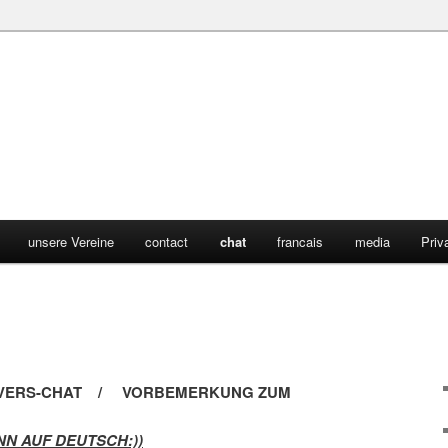
unsere Vereine
contact
chat
francais
media
Priv
GIVERS-CHAT / VORBEMERKUNG ZUM
NN AUF DEUTSCH:))