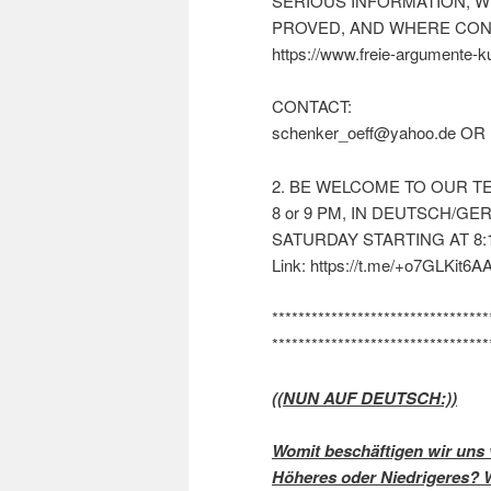
SERIOUS INFORMATION, WH
PROVED, AND WHERE CONF
https://www.freie-argumente-ku
CONTACT:
schenker_oeff@yahoo.de OR
2. BE WELCOME TO OUR TE
8 or 9 PM, IN DEUTSCH/
SATURDAY STARTING AT 8:
Link: https://t.me/+o7GLKit6A
*********************************
*********************************
((NUN AUF DEUTSCH:))
Womit beschäftigen wir uns
Höheres oder Niedrigeres? W