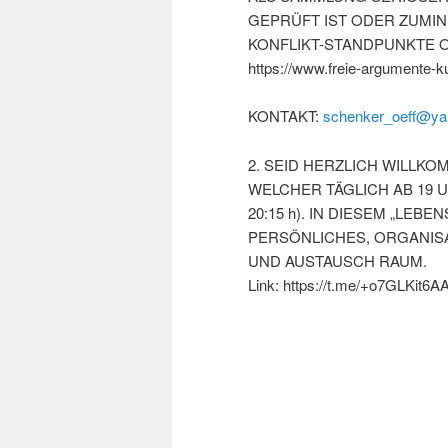
GEPRÜFT IST ODER ZUMIN
KONFLIKT-STANDPUNKTE O
https://www.freie-argumente-kul
KONTAKT:
schenker_oeff@ya
2. SEID HERZLICH WILLK
WELCHER TÄGLICH AB 19 U
20:15 h). IN DIESEM „LE
PERSÖNLICHES, ORGANISA
UND AUSTAUSCH RAUM.
Link: https://t.me/+o7GLKit6A