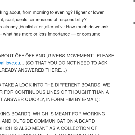
king about, from morning to evening? Higher or lower
, soul, ideals, dimensions of responsibility?
already ‚idealistic‘ or ‚alternativ‘: How much do we ask –
n – what has more or less importance — or consume
ABOUT ÖFF ÖFF AND „GIVERS-MOVEMENT“ PLEASE
al-love.eu
… (SO THAT YOU DO NOT NEED TO ASK
ALREADY ANSWERED THERE…)
O TAKE A LOOK INTO THE DIFFERENT BOARDS, WE
R FOR CONTINUOUS LINES OF THOUGHT THAN A
T ANSWER QUICKLY, INFORM HIM BY E-MAIL):
KING-BOARD“), WHICH IS MEANT FOR WORKING-
R AND OUTSIDE COMMUNICATION:A BOARD
WHICH IS ALSO MEANT AS A COLLECTION OF