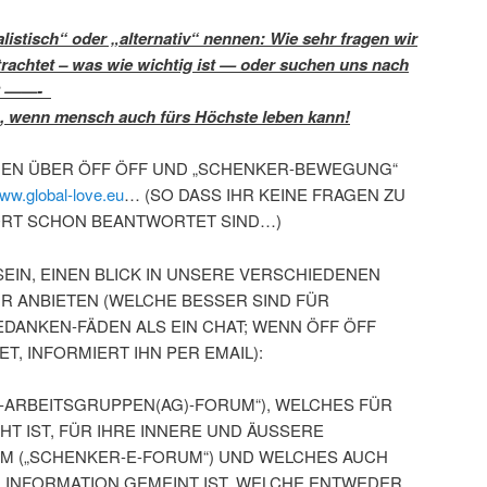
alistisch“ oder „alternativ“ nennen: Wie sehr fragen wir
achtet – was wie wichtig ist — oder suchen uns nach
)? ——-
n, wenn mensch auch fürs Höchste leben kann!
EN ÜBER ÖFF ÖFF UND „SCHENKER-BEWEGUNG“
ww.global-love.eu
… (SO DASS IHR KEINE FRAGEN ZU
DORT SCHON BEANTWORTET SIND…)
SEIN, EINEN BLICK IN UNSERE VERSCHIEDENEN
IR ANBIETEN (WELCHE BESSER SIND FÜR
ANKEN-FÄDEN ALS EIN CHAT; WENN ÖFF ÖFF
, INFORMIERT IHN PER EMAIL):
R-ARBEITSGRUPPEN(AG)-FORUM“), WELCHES FÜR
T IST, FÜR IHRE INNERE UND ÄUSSERE
M („SCHENKER-E-FORUM“) UND WELCHES AUCH
 INFORMATION GEMEINT IST, WELCHE ENTWEDER