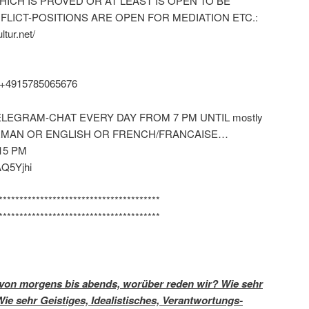
ICH IS PROVED OR AT LEAST IS OPEN TO BE
LICT-POSITIONS ARE OPEN FOR MEDIATION ETC.:
ltur.net/
 +4915785065676
LEGRAM-CHAT EVERY DAY FROM 7 PM UNTIL mostly
GERMAN OR ENGLISH OR FRENCH/FRANCAISE…
15 PM
AQ5Yjhi
***************************************
***************************************
 von morgens bis abends, worüber reden wir? Wie sehr
ie sehr Geistiges, Idealistisches, Verantwortungs-