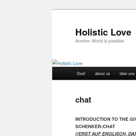
Holistic Love
Another World is possible
Hauptmenü
Start
about us
über uns
Zum
Inhalt
chat
wechseln
INTRODUCTION TO THE 
SCHENKER-CHAT
((ERST AUF ENGLISCH, DA