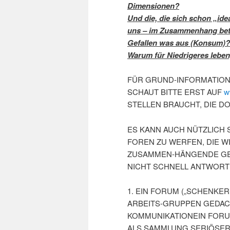
Dimensionen?
Und die, die sich schon „ide
uns – im Zusammenhang betr
Gefallen was aus (Konsum
Warum für Niedrigeres lebe
FÜR GRUND-INFORMATION
SCHAUT BITTE ERST AUF
w
STELLEN BRAUCHT, DIE 
ES KANN AUCH NÜTZLICH 
FOREN ZU WERFEN, DIE W
ZUSAMMEN-HÄNGENDE GED
NICHT SCHNELL ANTWORTET
1. EIN FORUM („SCHENKE
ARBEITS-GRUPPEN GEDACH
KOMMUNIKATIONEIN FORU
ALS SAMMLUNG SERIÖSER