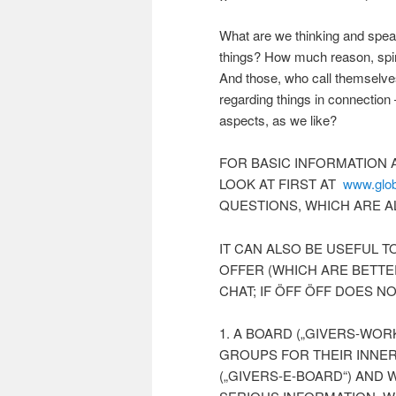
What are we thinking and spea
things? How much reason, spirit
And those, who call themselves 
regarding things in connectio
aspects, as we like?
FOR BASIC INFORMATION 
LOOK AT FIRST AT
www.glob
QUESTIONS, WHICH ARE 
IT CAN ALSO BE USEFUL T
OFFER (WHICH ARE BETTE
CHAT; IF ÖFF ÖFF DOES NO
1. A BOARD („GIVERS-WOR
GROUPS FOR THEIR INNE
(„GIVERS-E-BOARD“) AND 